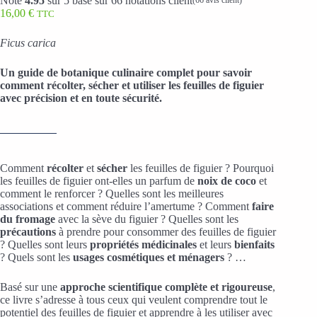
Noté
4.95
sur 5 basé sur
66
notations client
(
66
avis client)
16,00
€
TTC
Ficus carica
Un guide de botanique culinaire complet pour savoir
comment récolter, sécher et utiliser les feuilles de figuier
avec précision et en toute sécurité.
Comment
récolter
et
sécher
les feuilles de figuier ? Pourquoi
les feuilles de figuier ont-elles un parfum de
noix de coco
et
comment le renforcer ? Quelles sont les meilleures
associations et comment réduire l’amertume ? Comment
faire
du fromage
avec la sève du figuier ? Quelles sont les
précautions
à prendre pour consommer des feuilles de figuier
? Quelles sont leurs
propriétés médicinales
et leurs
bienfaits
? Quels sont les
usages cosmétiques et ménagers
? …
Basé sur une
approche scientifique complète et rigoureuse
,
ce livre s’adresse à tous ceux qui veulent comprendre tout le
potentiel des feuilles de figuier et apprendre à les utiliser avec