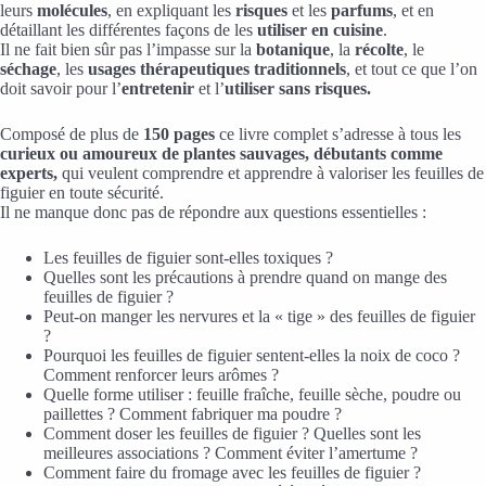
leurs
molécules
, en expliquant les
risques
et les
parfums
, et en
détaillant les différentes façons de les
utiliser en cuisine
.
Il ne fait bien sûr pas l’impasse sur la
botanique
, la
récolte
, le
séchage
, les
usages thérapeutiques traditionnels
, et tout ce que l’on
doit savoir pour l’
entretenir
et l’
utiliser sans risques.
Composé de plus de
150 pages
ce livre complet s’adresse à tous les
curieux ou amoureux de plantes sauvages, débutants comme
experts,
qui veulent comprendre et apprendre à valoriser les feuilles de
figuier en toute sécurité.
Il ne manque donc pas de répondre aux questions essentielles :
Les feuilles de figuier sont-elles toxiques ?
Quelles sont les précautions à prendre quand on mange des
feuilles de figuier ?
Peut-on manger les nervures et la « tige » des feuilles de figuier
?
Pourquoi les feuilles de figuier sentent-elles la noix de coco ?
Comment renforcer leurs arômes ?
Quelle forme utiliser : feuille fraîche, feuille sèche, poudre ou
paillettes ? Comment fabriquer ma poudre ?
Comment doser les feuilles de figuier ? Quelles sont les
meilleures associations ? Comment éviter l’amertume ?
Comment faire du fromage avec les feuilles de figuier ?