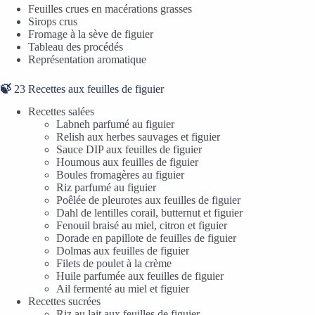
Feuilles crues en macérations grasses
Sirops crus
Fromage à la sève de figuier
Tableau des procédés
Représentation aromatique
🍃
23 Recettes aux feuilles de figuier
Recettes salées
Labneh parfumé au figuier
Relish aux herbes sauvages et figuier
Sauce DIP aux feuilles de figuier
Houmous aux feuilles de figuier
Boules fromagères au figuier
Riz parfumé au figuier
Poêlée de pleurotes aux feuilles de figuier
Dahl de lentilles corail, butternut et figuier
Fenouil braisé au miel, citron et figuier
Dorade en papillote de feuilles de figuier
Dolmas aux feuilles de figuier
Filets de poulet à la crème
Huile parfumée aux feuilles de figuier
Ail fermenté au miel et figuier
Recettes sucrées
Riz au lait aux feuilles de figuier