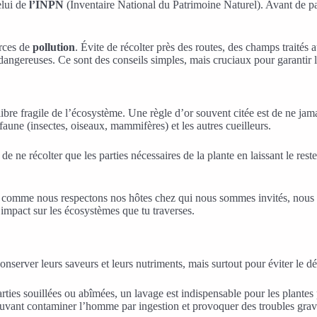
elui de
l’INPN
(Inventaire National du Patrimoine Naturel). Avant de part
urces de
pollution
. Évite de récolter près des routes, des champs traités 
dangereuses. Ce sont des conseils simples, mais cruciaux pour garantir l
uilibre fragile de l’écosystème. Une règle d’or souvent citée est de ne ja
faune (insectes, oiseaux, mammifères) et les autres cueilleurs.
 de ne récolter que les parties nécessaires de la plante en laissant le reste 
out comme nous respectons nos hôtes chez qui nous sommes invités, nous d
n impact sur les écosystèmes que tu traverses.
 conserver leurs saveurs et leurs nutriments, mais surtout pour éviter le 
arties souillées ou abîmées, un lavage est indispensable pour les plantes
pouvant contaminer l’homme par ingestion et provoquer des troubles grav