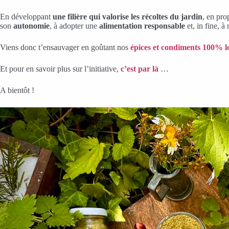
En développant
une filière qui valorise les récoltes du jardin
, en pr
son
autonomie
, à adopter une
alimentation responsable
et, in fine, à
Viens donc t’ensauvager en goûtant nos
épices et condiments 100% l
Et pour en savoir plus sur l’initiative,
c’est par là
…
A bientôt !