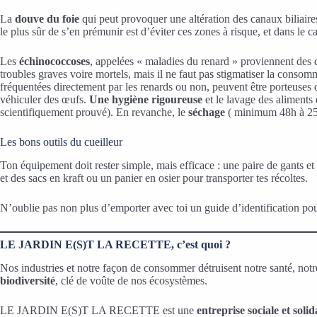
La
douve du foie
qui peut provoquer une altération des canaux biliaires
le plus sûr de s’en prémunir est d’éviter ces zones à risque, et dans le c
Les
échinococcoses
, appelées « maladies du renard » proviennent des dé
troubles graves voire mortels, mais il ne faut pas stigmatiser la consom
fréquentées directement par les renards ou non, peuvent être porteuses d’
véhiculer des œufs.
Une hygiène rigoureuse
et le lavage des aliments 
scientifiquement prouvé). En revanche, le
séchage
( minimum 48h à 25°
Les bons outils du cueilleur
Ton équipement doit rester simple, mais efficace : une paire de gants et
et des sacs en kraft ou un panier en osier pour transporter tes récoltes.
N’oublie pas non plus d’emporter avec toi un guide d’identification pour 
LE JARDIN E(S)T LA RECETTE, c’est quoi ?
Nos industries et notre façon de consommer détruisent notre santé, notre 
biodiversité
, clé de voûte de nos écosystèmes.
LE JARDIN E(S)T LA RECETTE est une
entreprise sociale et solid