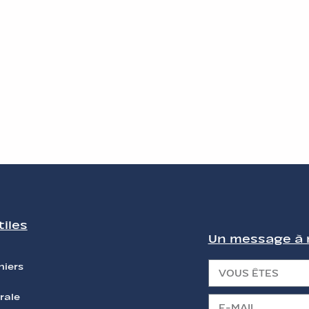
tiles
Un message à n
niers
rale