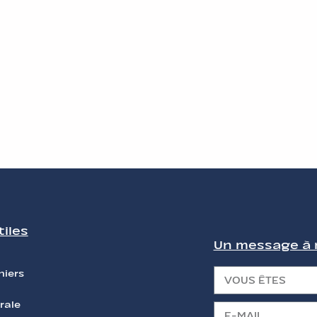
tiles
Un message à n
niers
rale