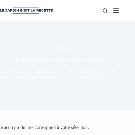
Pestos secs
Incontournables couteaux suisses culinaires
Sains, pratiques et économiques, nos pestos secs donnent du
goût et des nutriments à TOUTES les assiettes, en 1 clin d’oeil
!
Aucun produit ne correspond à votre sélection.